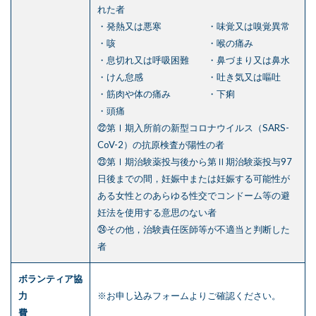
れた者
・発熱又は悪寒 ・味覚又は嗅覚異常
・咳 ・喉の痛み
・息切れ又は呼吸困難 ・鼻づまり又は鼻水
・けん怠感 ・吐き気又は嘔吐
・筋肉や体の痛み ・下痢
・頭痛
㉒第Ⅰ期入所前の新型コロナウイルス（SARS-
CoV-2）の抗原検査が陽性の者
㉓第Ⅰ期治験薬投与後から第Ⅱ期治験薬投与97
日後までの間，妊娠中または妊娠する可能性が
ある女性とのあらゆる性交でコンドーム等の避
妊法を使用する意思のない者
㉔その他，治験責任医師等が不適当と判断した
者
ボランティア協
力
※お申し込みフォームよりご確認ください。
費