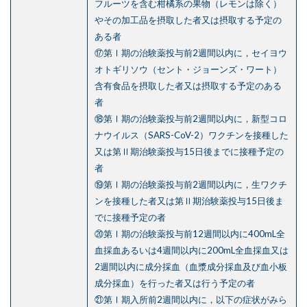
フルーツを含む柑橘系の果物（レモンは除く）
やその加工品を摂取した者又は摂取する予定の
ある者
⑰第Ⅰ期の治験薬投与前2週間以内に，セイヨウ
オトギリソウ（セント・ジョーンズ・ワート）
含有食品を摂取した者又は摂取する予定のある
者
⑱第Ⅰ期の治験薬投与前2週間以内に，新型コロ
ナウイルス（SARS-CoV-2）ワクチンを接種した
又は第Ⅱ期治験薬投与15日後までに接種予定の
者
⑲第Ⅰ期の治験薬投与前2週間以内に，生ワクチ
ンを接種した者又は第Ⅱ期治験薬投与15日後ま
でに接種予定の者
⑳第Ⅰ期の治験薬投与前12週間以内に400mL全
血採血あるいは4週間以内に200mL全血採血又は
2週間以内に成分採血（血漿成分採血及び血小板
成分採血）を行った者又は行う予定の者
㉑第Ⅰ期入所前2週間以内に，以下の症状がみら