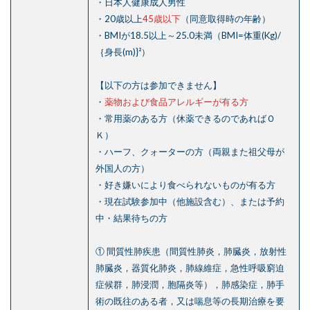
・日本人健康成人男性
・20歳以上
45歳以下
（同意取得時の年齢）
・BMIが18.5以上～25.0未満（BMI=体重(Kg)/
｛身長(m)}²）
【以下の方は参加できません】
・
薬物および食品アレルギーが有る方
・常用薬のある方（休薬できるのであればＯ
Ｋ）
・ハーフ、クォーターの方（両親また祖父母が
外国人の方）
・好き嫌いにより食べられないものが有る方
・現在試験参加中（他施設含む）、または予約
中・結果待ちの方
① 間質性肺疾患（間質性肺炎，肺臓炎，放射性
肺臓炎，器質化肺炎，肺線維症，急性呼吸窮迫
症候群，肺浸潤，胞隔炎等），肺感染症，肺手
術の既往のある者，又は喘息等の長期治療を要