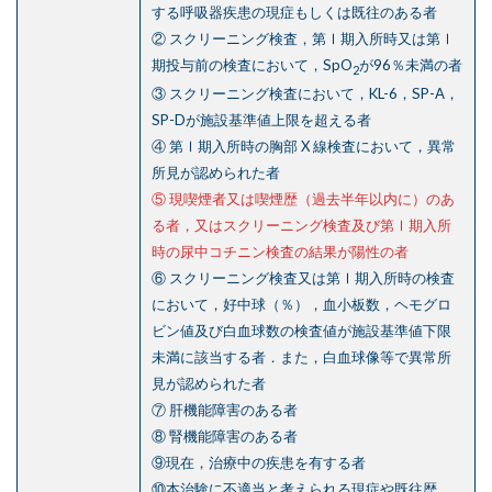
する呼吸器疾患の現症もしくは既往のある者
② スクリーニング検査，第Ⅰ期入所時又は第Ⅰ
期投与前の検査において，SpO
が96％未満の者
2
③ スクリーニング検査において，KL-6，SP-A，
SP-Dが施設基準値上限を超える者
④ 第Ⅰ期入所時の胸部 X 線検査において，異常
所見が認められた者
⑤ 現喫煙者又は喫煙歴（過去半年以内に）のあ
る者，又はスクリーニング検査及び第Ⅰ期入所
時の尿中コチニン検査の結果が陽性の者
⑥ スクリーニング検査又は第Ⅰ期入所時の検査
において，好中球（％），血小板数，ヘモグロ
ビン値及び白血球数の検査値が施設基準値下限
未満に該当する者．また，白血球像等で異常所
見が認められた者
⑦ 肝機能障害のある者
⑧ 腎機能障害のある者
⑨現在，治療中の疾患を有する者
⑩本治験に不適当と考えられる現症や既往歴