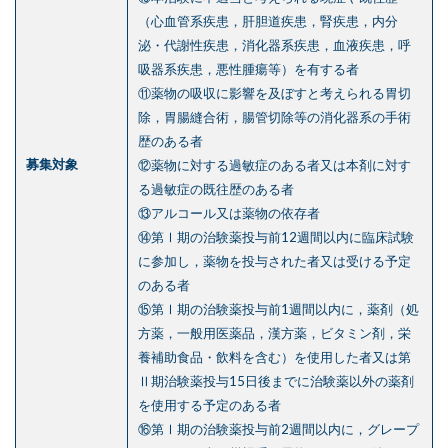
（心血管系疾患，肝胆道疾患，腎疾患，内分
泌・代謝性疾患，消化器系疾患，血液疾患，呼
吸器系疾患，悪性腫瘍等）を有する者
⑪薬物の吸収に影響を及ぼすと考えられる胃切
除，胃腸縫合術，腸管切除等の消化器系の手術
歴のある者
募集対象
⑫薬物に対する過敏症のある者又は本剤に対す
る過敏症の既往歴のある者
⑬アルコール又は薬物の依存者
⑭第Ⅰ期の治験薬投与前12週間以内に臨床試験
に参加し，薬物を投与された者又は受ける予定
のある者
⑮第Ⅰ期の治験薬投与前1週間以内に，薬剤（処
方薬，一般用医薬品，漢方薬，ビタミン剤，栄
養補助食品・飲料を含む）を使用した者又は第
Ⅱ期治験薬投与15日後までに治験薬以外の薬剤
を使用する予定のある者
⑯第Ⅰ期の治験薬投与前2週間以内に，グレープ