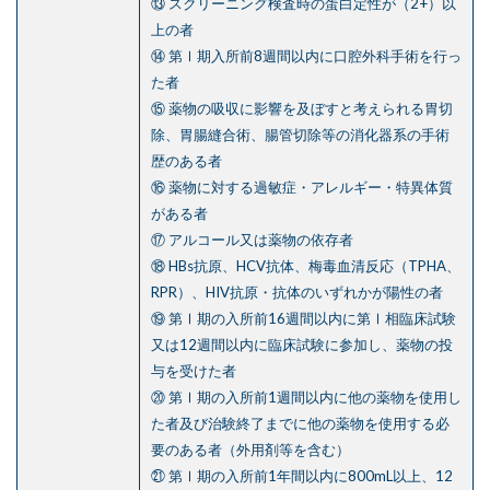
⑬ スクリーニング検査時の蛋白定性が（2+）以
上の者
⑭ 第Ⅰ期入所前8週間以内に口腔外科手術を行っ
た者
⑮ 薬物の吸収に影響を及ぼすと考えられる胃切
除、胃腸縫合術、腸管切除等の消化器系の手術
歴のある者
⑯ 薬物に対する過敏症・アレルギー・特異体質
がある者
⑰ アルコール又は薬物の依存者
⑱ HBs抗原、HCV抗体、梅毒血清反応（TPHA、
RPR）、HIV抗原・抗体のいずれかが陽性の者
⑲ 第Ⅰ期の入所前16週間以内に第Ⅰ相臨床試験
又は12週間以内に臨床試験に参加し、薬物の投
与を受けた者
⑳ 第Ⅰ期の入所前1週間以内に他の薬物を使用し
た者及び治験終了までに他の薬物を使用する必
要のある者（外用剤等を含む）
㉑ 第Ⅰ期の入所前1年間以内に800mL以上、12