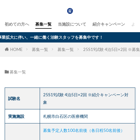
初めての方へ
募集一覧
当施設について
紹介キャンペーン
よく
大に伴い、一緒に働く治験スタッフを募集中です！
HOME
募集一覧
募集一覧
25S19試験 4泊5日×2回 ※
募集一覧
25S19試験 4泊5日×2回 ※紹介キャンペーン対
試験名
象
実施施設
札幌市白石区の医療機関
募集予定人数100名前後（各日程50名前後）