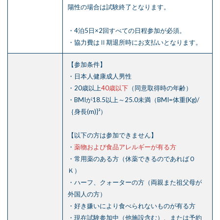
陽性の場合は試験終了となります。
・4泊5日×2回すべての日程参加が必須。
・協力費はⅡ期退所時にお支払いとなります。
【参加条件】
・日本人健康成人男性
・20歳以上
40歳以下
（同意取得時の年齢）
・BMIが18.5以上～25.0未満（BMI=体重(Kg)/
｛身長(m)}²）
【以下の方は参加できません】
・
薬物および食品アレルギーが有る方
・常用薬のある方（休薬できるのであればＯ
Ｋ）
・ハーフ、クォーターの方（両親また祖父母が
外国人の方）
・好き嫌いにより食べられないものが有る方
・現在試験参加中（他施設含む）、または予約