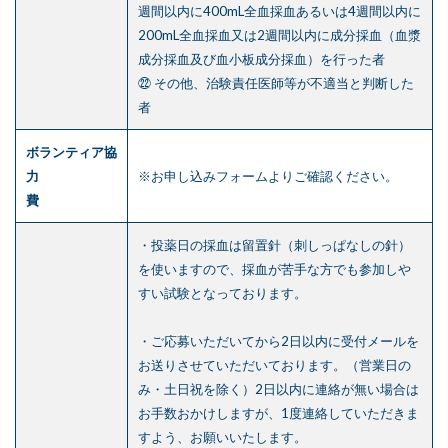
週間以内に400mL全血採血あるいは4週間以内に
200mL全血採血又は2週間以内に成分採血（血漿
成分採血及び血小板成分採血）を行った者
㉒ その他、治験責任医師等が不適当と判断した
者
ボランティア協
力
※お申し込みフォームよりご確認ください。
費
・投薬日の採血は留置針（刺しっぱなしの針）
を使いますので、採血が苦手な方でも参加しや
すい試験となっております。
・ご応募いただいてから2日以内に受付メールを
お送りさせていただいております。（営業日の
み・土日祝を除く）2日以内に連絡が無い場合は
お手数おかけしますが、1度連絡していただきま
すよう、お願いいたします。