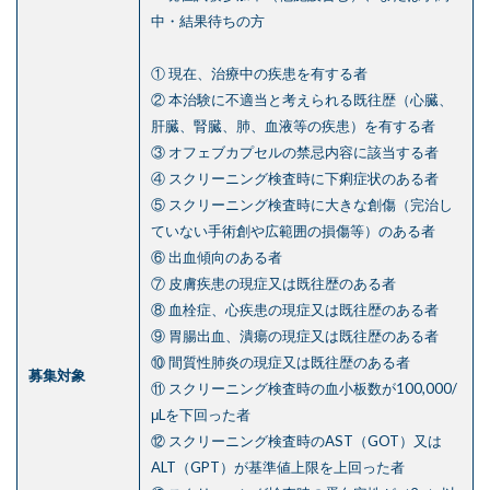
中・結果待ちの方
① 現在、治療中の疾患を有する者
② 本治験に不適当と考えられる既往歴（心臓、
肝臓、腎臓、肺、血液等の疾患）を有する者
③ オフェブカプセルの禁忌内容に該当する者
④ スクリーニング検査時に下痢症状のある者
⑤ スクリーニング検査時に大きな創傷（完治し
ていない手術創や広範囲の損傷等）のある者
⑥ 出血傾向のある者
⑦ 皮膚疾患の現症又は既往歴のある者
⑧ 血栓症、心疾患の現症又は既往歴のある者
⑨ 胃腸出血、潰瘍の現症又は既往歴のある者
⑩ 間質性肺炎の現症又は既往歴のある者
募集対象
⑪ スクリーニング検査時の血小板数が100,000/
μLを下回った者
⑫ スクリーニング検査時のAST（GOT）又は
ALT（GPT）が基準値上限を上回った者