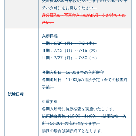
交通費3,000円をお支払いしますので印鑑（シャ
チハタ可）をお持ちください。
身分証2点（写真付き1点が必須）をお持ちくだ
さい。
入所日程
Ⅰ期：6/29（月）～7/2（木）
Ⅱ期：7/13（月）～7/16（木）
Ⅲ期：7/27（月）～7/30（木）
各期入所日 16:00までの入所厳守
各期退所日 11:00頃の退所予定（全ての検査終
了後）
試験日程
※重要※
各期入所時に抗原検査を実施いたします。
抗原検査実施（15:00～16:00）→結果陰性→入
所（16:00）の流れになります。
陽性の場合は試験終了となります。