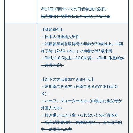
3泊4日×3回すべての日程参加が必須。
協力費はⅢ期最終日にお支払いとなりま
【参加条件】
・日本人健康成人男性
・試験参加同意取得時の年齢が20歳以上、Ⅲ期
終了時（7/30（木））の年齢が65歳未満
・BMIが18.5以上～30.0未満 （BMI=体重(Kg)/
｛身長(m)}²）
【以下の方は参加できません】
・常用薬のある方（休薬できるのであればＯ
Ｋ）
・ハーフ、クォーターの方（両親また祖父母が
外国人の方）
・好き嫌いにより食べられないものが有る方
・現在試験参加中（他施設含む）、または予約
中・結果待ちの方