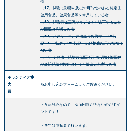
者
（17）試験に影響を及ぼす可能性のある特定保
健用食品、健康食品等を常用している者
（18）試験責任医師がカプセルを嚥下すること
が困難と判断した者
（19）スクリーニング検査時の梅毒、HBs抗
原、HCV抗体、HIV抗原・抗体検査結果で陰性で
ない者
（20）その他、試験責任医師又は試験分担医師
が当該試験の対象として不適当と判断した者
ボランティア協
力
※お申し込みフォームよりご確認ください。
費
・食品試験なので、採血回数が少ないのがポイ
ントです！
・選定は依頼者で行います。