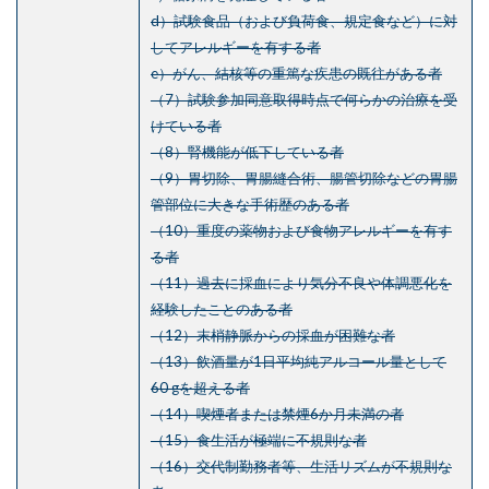
d）試験食品（および負荷食、規定食など）に対
してアレルギーを有する者
e）がん、結核等の重篤な疾患の既往がある者
（7）試験参加同意取得時点で何らかの治療を受
けている者
（8）腎機能が低下している者
（9）胃切除、胃腸縫合術、腸管切除などの胃腸
管部位に大きな手術歴のある者
（10）重度の薬物および食物アレルギーを有す
る者
（11）過去に採血により気分不良や体調悪化を
経験したことのある者
（12）末梢静脈からの採血が困難な者
（13）飲酒量が1日平均純アルコール量として
60 gを超える者
（14）喫煙者または禁煙6か月未満の者
（15）食生活が極端に不規則な者
（16）交代制勤務者等、生活リズムが不規則な