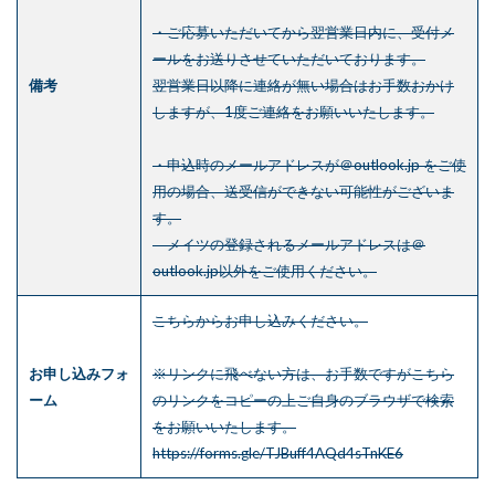
・ご応募いただいてから翌営業日内に、受付メ
ールをお送りさせていただいております。
備考
翌営業日以降に連絡が無い場合はお手数おかけ
しますが、1度ご連絡をお願いいたします。
・申込時のメールアドレスが＠outlook.jp をご使
用の場合、送受信ができない可能性がございま
す。
メイツの登録されるメールアドレスは＠
outlook.jp以外をご使用ください。
こちら
からお申し込みください。
お申し込みフォ
※リンクに飛べない方は、お手数ですがこちら
ーム
のリンクをコピーの上ご自身のブラウザで検索
をお願いいたします。
https://forms.gle/TJBuff4AQd4sTnKE6