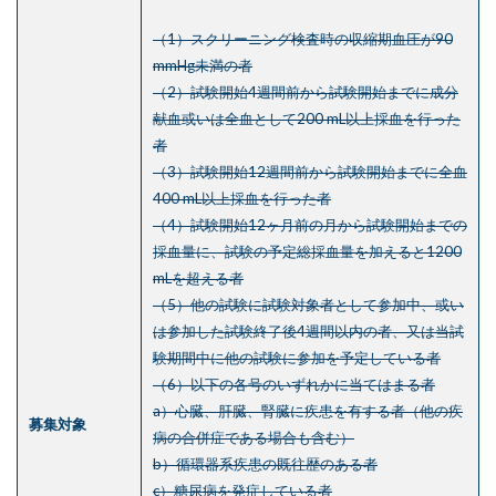
（1）スクリーニング検査時の収縮期血圧が90
mmHg未満の者
（2）試験開始4週間前から試験開始までに成分
献血或いは全血として200 mL以上採血を行った
者
（3）試験開始12週間前から試験開始までに全血
400 mL以上採血を行った者
（4）試験開始12ヶ月前の月から試験開始までの
採血量に、試験の予定総採血量を加えると1200
mLを超える者
（5）他の試験に試験対象者として参加中、或い
は参加した試験終了後4週間以内の者、又は当試
験期間中に他の試験に参加を予定している者
（6）以下の各号のいずれかに当てはまる者
a）心臓、肝臓、腎臓に疾患を有する者（他の疾
募集対象
病の合併症である場合も含む）
b）循環器系疾患の既往歴のある者
c）糖尿病を発症している者