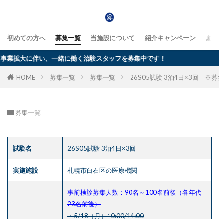
初めての方へ
募集一覧
当施設について
紹介キャンペーン
よく
拡大に伴い、一緒に働く治験スタッフを募集中です！
HOME
募集一覧
募集一覧
26S05試験 3泊4日×3回 
募集一覧
試験名
26S05試験 3泊4日×3回
実施施設
札幌市白石区の医療機関
事前検診募集人数：90名～100名前後（各年代
23名前後）
・5/18（月）10:00/14:00